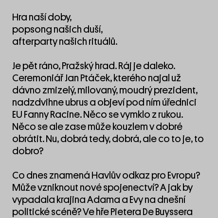
Hra naší doby,
popsong našich duší,
afterparty našich rituálů.
Je pět ráno, Pražský hrad. Ráj je daleko.
Ceremoniář Jan Ptáček, kterého najal už
dávno zmizelý, milovaný, moudrý prezident,
nadzdvihne ubrus a objeví pod ním úřednici
EU Fanny Racine. Něco se vymklo z rukou.
Něco se ale zase může kouzlem v dobré
obrátit. Nu, dobrá tedy, dobrá, ale co to je, to
dobro?
Co dnes znamená Havlův odkaz pro Evropu?
Může vzniknout nové spojenectví? A jak by
vypadala krajina Adama a Evy na dnešní
politické scéně? Ve hře Pietera De Buyssera