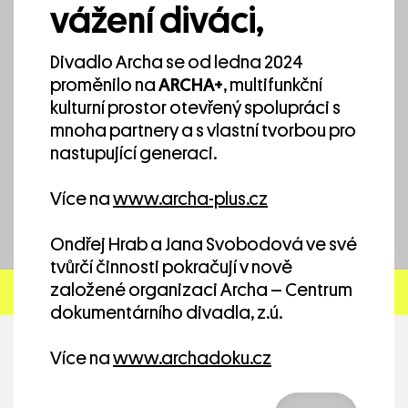
vážení diváci,
1
/ 4
Divadlo Archa se od ledna 2024
proměnilo na
ARCHA+
, multifunkční
Pieter De Buysser / Divadlo Archa —
kulturní prostor otevřený spolupráci s
Afterparty / The After Party
mnoha partnery a s vlastní tvorbou pro
nastupující generaci.
Více na
www.archa-plus.cz
Ondřej Hrab a Jana Svobodová ve své
tvůrčí činnosti pokračují v nově
založené organizaci Archa – Centrum
dokumentárního divadla, z.ú.
Více na
www.archadoku.cz